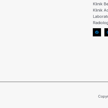
Klinik B
Klinik Ad
Laborat
Radiolog
Copyr