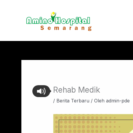
Lewati
ke
konten
Rehab Medik
/
Berita Terbaru
/ Oleh
admin-pde