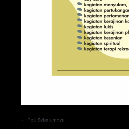
←
Pos Sebelumnya