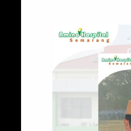
Direktur
Amino
Hospital
Pimpin
Apel
Pembukaan
MPLS
2026/2027
di
SMA
N
4
Semarang