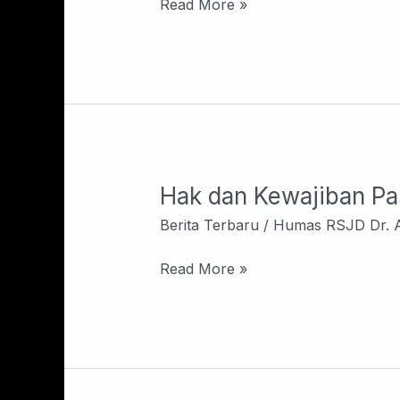
Read More »
Hak dan Kewajiban Pa
Hak
dan
Berita Terbaru
/
Humas RSJD Dr. 
Kewajiban
Pasien
Read More »