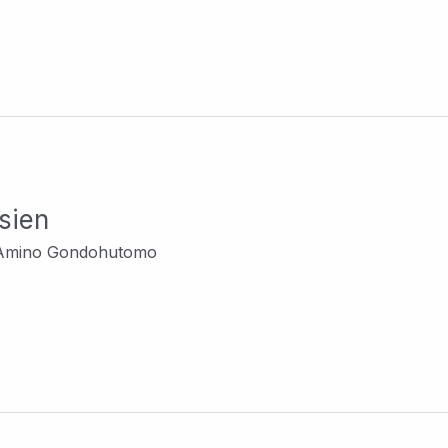
sien
Amino Gondohutomo