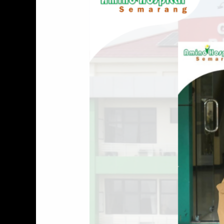
Pagi
,
Penerimaan
SK
Kenaikan
Pangkat
dan
Sosialisasi
Materi
Insiden
Keselamatan
Pasien
(20/7/2026)