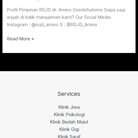
Profil Pimpinan RSJD dr. Amino Gondohutomo Siapa saja
wajah di balik manajemen kami? Our Social Media
Instagram : @rsjd_amino X : @RSJD_Amino
Read More »
Services
Klinik Jiwa
Klinik Psikologi
Klinik Bedah Mulut
Klinik Gigi
Klinik Saraf