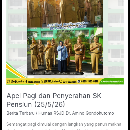
Pensiun
(25/5/26)
Apel Pagi dan Penyerahan SK
Pensiun (25/5/26)
Berita Terbaru
/
Humas RSJD Dr. Amino Gondohutomo
Semangat pagi dimulai dengan langkah yang penuh makna