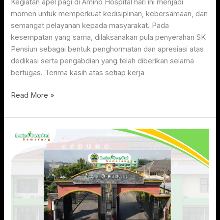
Kegiatan apel pagi di Amino Hospital hari ini menjadi
momen untuk memperkuat kedisiplinan, kebersamaan, dan
semangat pelayanan kepada masyarakat. Pada
kesempatan yang sama, dilaksanakan pula penyerahan SK
Pensiun sebagai bentuk penghormatan dan apresiasi atas
dedikasi serta pengabdian yang telah diberikan selama
bertugas. Terima kasih atas setiap kerja
Read More »
Daftar
Informasi
Publik
–
Berkala