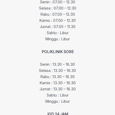
Senin : 07.00 – 12.30
Selasa : 07.00 – 12.30
Rabu : 07.00 – 12.30
Kamis : 07.00 – 12.30
Jumat : 07.00 – 11.30
Sabtu : Libur
Minggu : Libur
POLIKLINIK SORE
Senin : 13.30 – 16.30
Selasa : 13.30 – 16.30
Rabu : 13.30 – 16.30
Kamis : 13.30 – 16.30
Jumat : 13.30 – 16.30
Sabtu : Libur
Minggu : Libur
IGD 24 JAM