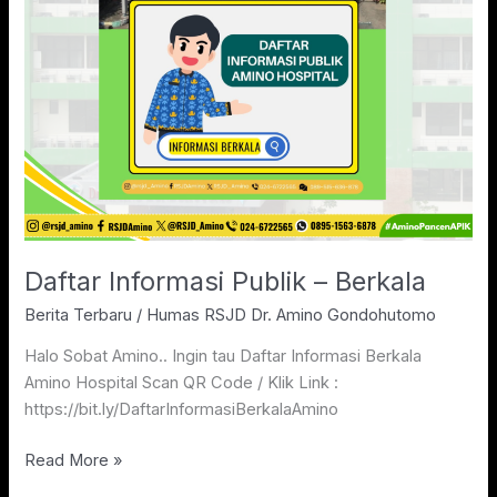
Daftar Informasi Publik – Berkala
Berita Terbaru
/
Humas RSJD Dr. Amino Gondohutomo
Halo Sobat Amino.. Ingin tau Daftar Informasi Berkala
Amino Hospital Scan QR Code / Klik Link :
https://bit.ly/DaftarInformasiBerkalaAmino
Read More »