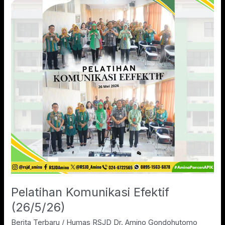
Efektif
(26/5/26)
Pelatihan Komunikasi Efektif
(26/5/26)
Berita Terbaru
/
Humas RSJD Dr. Amino Gondohutomo