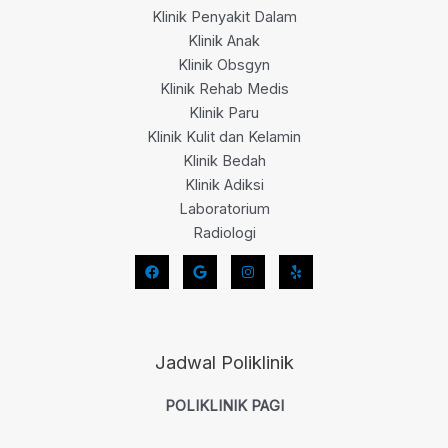
Klinik Penyakit Dalam
Klinik Anak
Klinik Obsgyn
Klinik Rehab Medis
Klinik Paru
Klinik Kulit dan Kelamin
Klinik Bedah
Klinik Adiksi
Laboratorium
Radiologi
Jadwal Poliklinik
POLIKLINIK PAGI