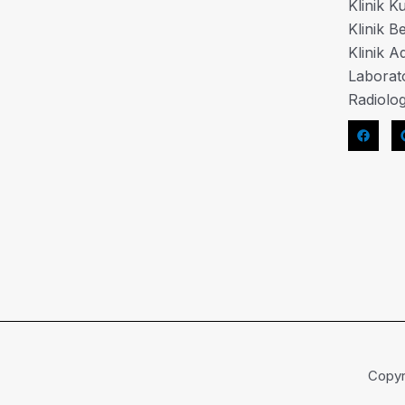
Klinik K
Klinik B
Klinik Ad
Laborat
Radiolog
Copyr